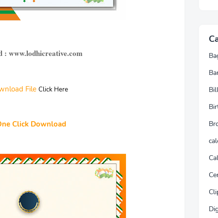
Ca
d : www.lodhicreative.com
Ba
Ba
wnload File
Click Here
Bi
Bir
One Click Download
Br
ca
Cal
Cer
Cli
Dig