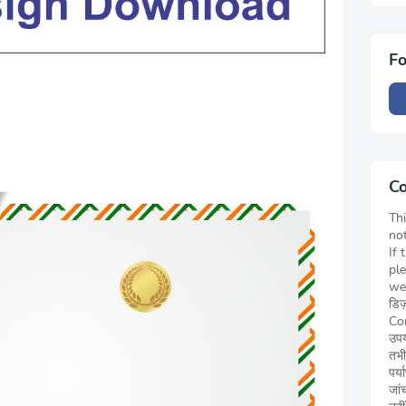
Fo
Co
Thi
not
If 
pl
we
डिज
Cor
उपय
तभी
पर्
जां