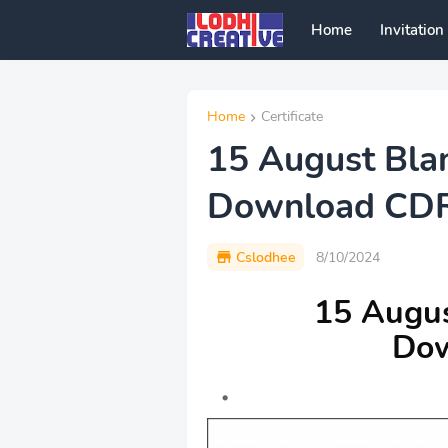
Home
Invitation
Home
Certificate
15 August Blan
Download CD
Cslodhee
8/10/2024
15 Augus
Do