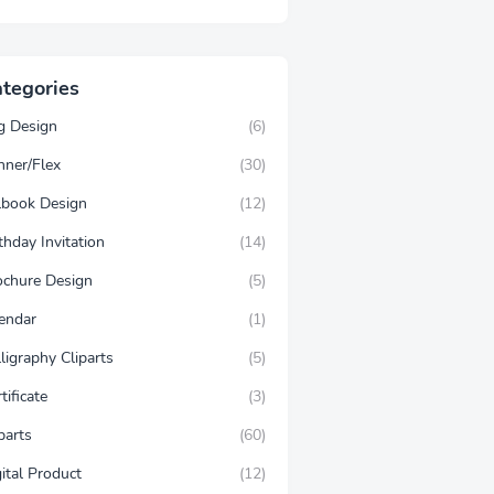
tegories
g Design
(6)
nner/Flex
(30)
llbook Design
(12)
thday Invitation
(14)
ochure Design
(5)
lendar
(1)
ligraphy Cliparts
(5)
tificate
(3)
parts
(60)
ital Product
(12)