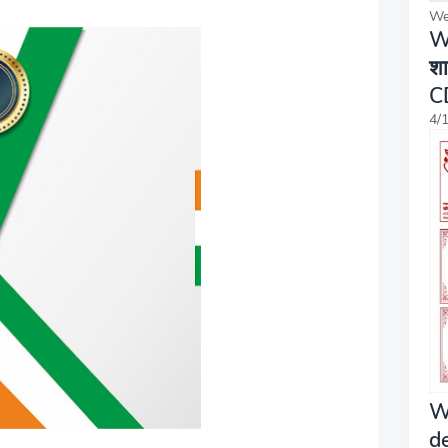
We
W
शा
C
4/
W
d