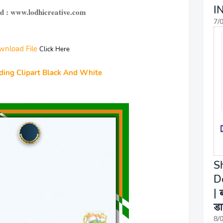
I
d : www.lodhicreative.com
7/
wnload File
Click Here
ding Clipart Black And White
S
D
| 
डा
8/