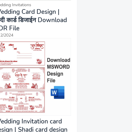
dding Invitations
edding Card Design |
दी कार्ड डिजाईन Download
DR File
12/2024
edding Invitation card
esign | Shadi card design