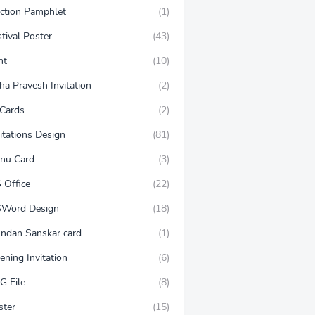
ection Pamphlet
(1)
tival Poster
(43)
nt
(10)
ha Pravesh Invitation
(2)
 Cards
(2)
itations Design
(81)
nu Card
(3)
 Office
(22)
Word Design
(18)
ndan Sanskar card
(1)
ening Invitation
(6)
G File
(8)
ster
(15)