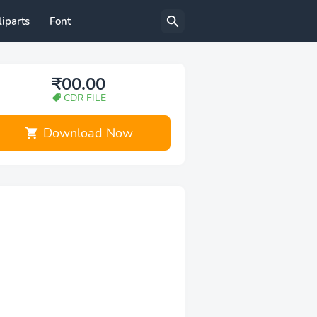
liparts
Font
₹00.00
CDR FILE
Download Now