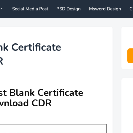
Social Media Post
PSD Design
Msword Design
C
k Certificate
R
t Blank Certificate
wnload CDR