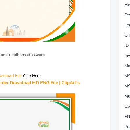
El
Fes
Fo
Gri
ID
ord : lodhicreative.com
Inv
Me
wnload File
MS
Click Here
rder Download HD PNG File | ClipArt's
MS
Mu
Op
PN
Po