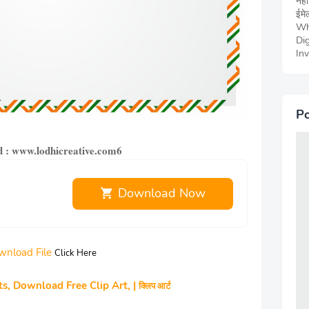
नही
ईमेल
Wh
Dig
Inv
Po
 : www.lodhicreative.com6
Download Now
wnload File
Click Here
ts, Download Free Clip Art, |
क्लिप आर्ट