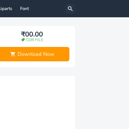
liparts
Font
₹00.00
CDR FILE
Download Now