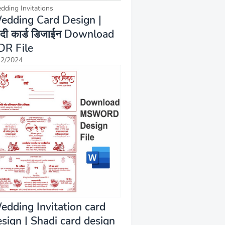
dding Invitations
edding Card Design |
दी कार्ड डिजाईन Download
DR File
12/2024
edding Invitation card
esign | Shadi card design