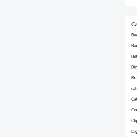
Ca
Ba
Ba
Bi
Bir
Br
ca
Cal
Cer
Cli
Dig