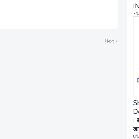
I
7/
Next
S
D
| 
डा
8/