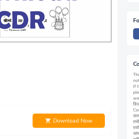
Fo
Co
Thi
not
If 
pl
we
डिज
Cor
उपय
Download Now
तभी
पर्
जां