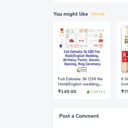
You might like
View all
Full Editable 36 CDR file
6 S
Hindi/English wedding,
Inv
birthday, poster, Banner,
Word
₹149.00
₹7
CDR FILE
Opening, Ring ceremony
Do
Post a Comment