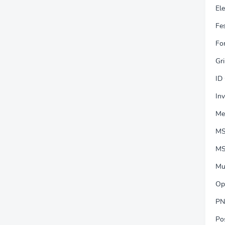
El
Fes
Fo
Gri
ID
Inv
Me
MS
MS
Mu
Op
PN
Po