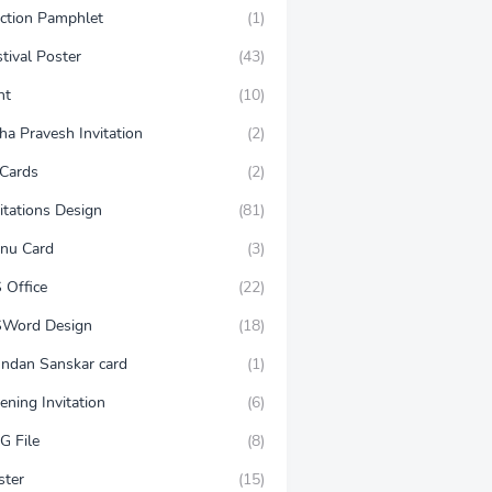
ection Pamphlet
(1)
tival Poster
(43)
nt
(10)
ha Pravesh Invitation
(2)
 Cards
(2)
itations Design
(81)
nu Card
(3)
 Office
(22)
Word Design
(18)
ndan Sanskar card
(1)
ening Invitation
(6)
G File
(8)
ster
(15)