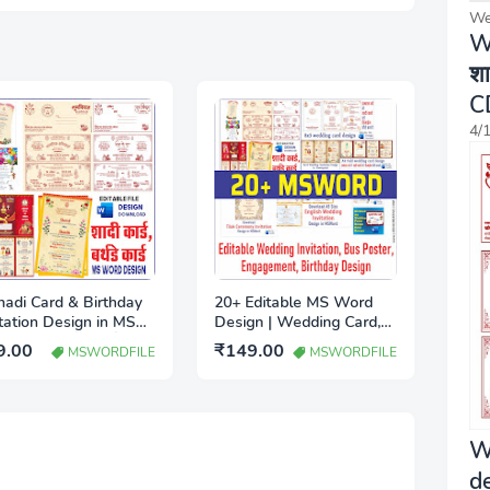
We
W
शा
C
4/
hadi Card & Birthday
20+ Editable MS Word
itation Design in MS
Design | Wedding Card,
 | शादी कार्ड डिजाईन
Birthday Invitation, Shadi
9.00
₹149.00
MSWORDFILE
MSWORDFILE
wnload
Bus Poster Download
W
d