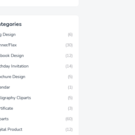
tegories
g Design
(6)
nner/Flex
(30)
llbook Design
(12)
thday Invitation
(14)
ochure Design
(5)
lendar
(1)
ligraphy Cliparts
(5)
tificate
(3)
parts
(60)
ital Product
(12)